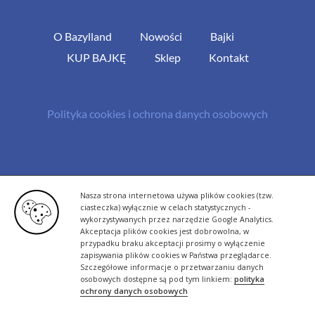
O Bazylland
Nowości
Bajki
KUP BAJKĘ
Sklep
Kontakt
Polityka cookies i ochrona danych osobowych
© Copyright 2013 -
2026 | All Rights Reserved - Bazylland.pl | Realizacja
Nasza strona internetowa używa plików cookies (tzw.
rutyna.pl - tworzenie stron www
ciasteczka) wyłącznie w celach statystycznych -
wykorzystywanych przez narzędzie Google Analytics.
Akceptacja plików cookies jest dobrowolna, w
przypadku braku akceptacji prosimy o wyłączenie
zapisywania plików cookies w Państwa przeglądarce.
Szczegółowe informacje o przetwarzaniu danych
osobowych dostępne są pod tym linkiem:
polityka
ochrony danych osobowych