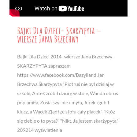
Bajki Dla Dzieci- Skarżypyta –
wiersze Jana Brzechwy
Bajki Dla Dzieci 2014- wiersze Jana Brzechwy -
SKARZYPYTA zapraszam
https://www.facebook.com/Bazylland Jan
Brzechwa Skarżypyta "Piotruś nie był dzisiaj w
szkole, Antek zrobił dziurę w stole, Wanda obrus
poplamiła, Zosia szyi nie umyła, Jurek zgubił
klucz, a Wacek Zjadł ze stołu cały placek." "Któż
się ciebie o to pyta?" "Nikt. Ja jestem skarżypyta."
209214 wyświetlenia