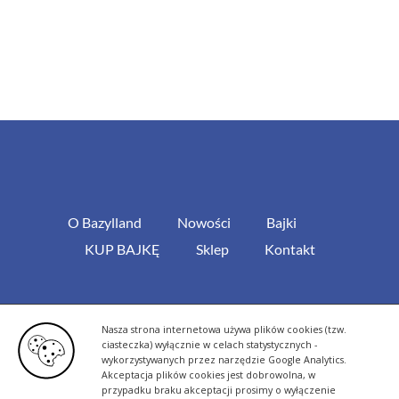
O Bazylland
Nowości
Bajki
KUP BAJKĘ
Sklep
Kontakt
Polityka cookies i ochrona danych osobowych
Nasza strona internetowa używa plików cookies (tzw.
ciasteczka) wyłącznie w celach statystycznych -
wykorzystywanych przez narzędzie Google Analytics.
Akceptacja plików cookies jest dobrowolna, w
przypadku braku akceptacji prosimy o wyłączenie