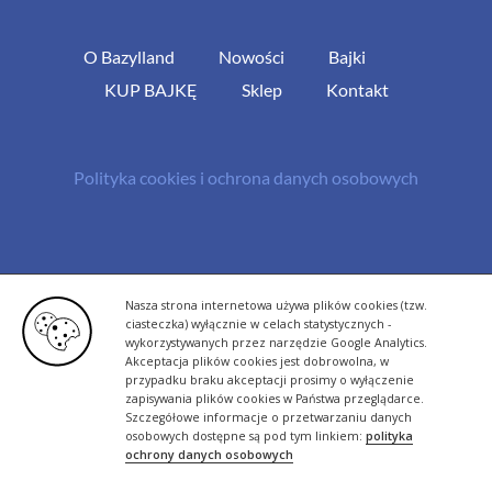
O Bazylland
Nowości
Bajki
KUP BAJKĘ
Sklep
Kontakt
Polityka cookies i ochrona danych osobowych
© Copyright 2013 -
2026 | All Rights Reserved - Bazylland.pl | Realizacja
Nasza strona internetowa używa plików cookies (tzw.
rutyna.pl - tworzenie stron www
ciasteczka) wyłącznie w celach statystycznych -
wykorzystywanych przez narzędzie Google Analytics.
Akceptacja plików cookies jest dobrowolna, w
przypadku braku akceptacji prosimy o wyłączenie
zapisywania plików cookies w Państwa przeglądarce.
Szczegółowe informacje o przetwarzaniu danych
osobowych dostępne są pod tym linkiem:
polityka
ochrony danych osobowych