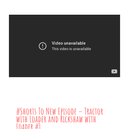
#Shorts To New Episode – Tractor
with Loader and Rickshaw with
Loader #1