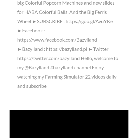
big Colorful Popcorn Machines and new slides
for HABA Colorful Balls, And the Big Ferris
Wheel ►SUBSCRIBE : https://goo.gl/AvuYKe
►Facebook :
https://www.facebook.com/Bazylland
►Bazylland : https://bazylland.pl ►Twitter :
https://twitter.com/bazylland Hello, welcome to
my @Bazylland #bazylland channel Enjoy
watching my Farming Simulator 22 videos daily
and subscribe