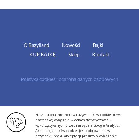
O Bazylland
Nowości
Bajki
KUP BAJKĘ
Sklep
Kontakt
Polityka cookies i ochrona danych osobowych
© Copyright 2013 -
2026 | All Rights Reserved - Bazylland.pl | Realizacja
Nasza strona internetowa używa plików cookies (tzw.
rutyna.pl - tworzenie stron www
ciasteczka) wyłącznie w celach statystycznych -
wykorzystywanych przez narzędzie Google Analytics.
Akceptacja plików cookies jest dobrowolna, w
przypadku braku akceptacji prosimy o wyłączenie