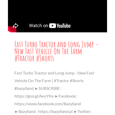
Fast Turbo Tractor and Long Jump –
New Fast Vehicle On The Farm
#Tractor #Shorts
Fast Turbo Tractor and Long Jump - New Fast
Vehicle On The Farm | #Tractor #Shorts
#bazylland ►SUBSCRIBE :
https://goo.gl/AvuYKe ►Facebook :
https://www.facebook.com/Bazylland
►Bazylland : https://bazylland.pl ►Twitter :