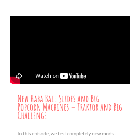
New Haba Ball Slides and Big
Popcorn Machines – Traktor and Big
Challenge
In this episode, we test completely new mods -