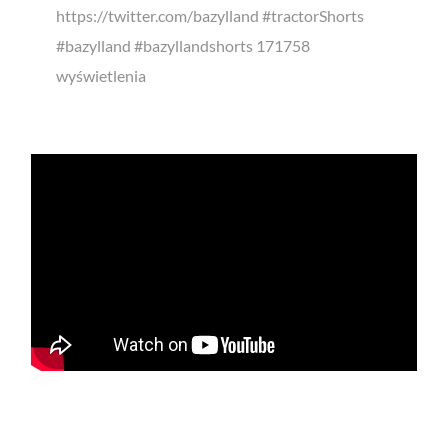
https://twitter.com/bazylland #tractorShorts
#bazylland #bazyllandshorts 171758
wyświetlenia