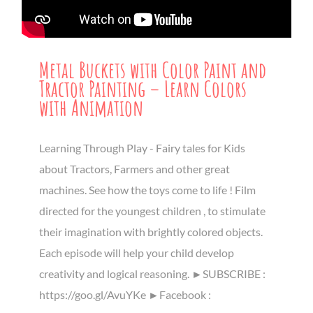
Metal Buckets with Color Paint and
Tractor Painting – Learn Colors
with Animation
Learning Through Play - Fairy tales for Kids
about Tractors, Farmers and other great
machines. See how the toys come to life ! Film
directed for the youngest children , to stimulate
their imagination with brightly colored objects.
Each episode will help your child develop
creativity and logical reasoning. ►SUBSCRIBE :
https://goo.gl/AvuYKe ►Facebook :