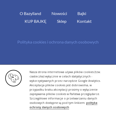
O Bazylland
Nowości
Bajki
KUP BAJKĘ
Sklep
Kontakt
Polityka cookies i ochrona danych osobowych
© Copyright 2013 -
2026 | All Rights Reserved - Bazylland.pl | Realizacja
Nasza strona internetowa używa plików cookies (tzw.
rutyna.pl - tworzenie stron www
ciasteczka) wyłącznie w celach statystycznych -
wykorzystywanych przez narzędzie Google Analytics.
Akceptacja plików cookies jest dobrowolna, w
przypadku braku akceptacji prosimy o wyłączenie
zapisywania plików cookies w Państwa przeglądarce.
Szczegółowe informacje o przetwarzaniu danych
osobowych dostępne są pod tym linkiem:
polityka
ochrony danych osobowych