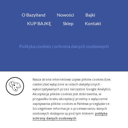
O Bazylland
Nowości
Bajki
KUP BAJKĘ
Sklep
Kontakt
Polityka cookies i ochrona danych osobowych
© Copyright 2013 -
2026 | All Rights Reserved - Bazylland.pl | Realizacja
Nasza strona internetowa używa plików cookies (tzw.
rutyna.pl - tworzenie stron www
ciasteczka) wyłącznie w celach statystycznych -
wykorzystywanych przez narzędzie Google Analytics.
Akceptacja plików cookies jest dobrowolna, w
przypadku braku akceptacji prosimy o wyłączenie
zapisywania plików cookies w Państwa przeglądarce.
Szczegółowe informacje o przetwarzaniu danych
osobowych dostępne są pod tym linkiem:
polityka
ochrony danych osobowych