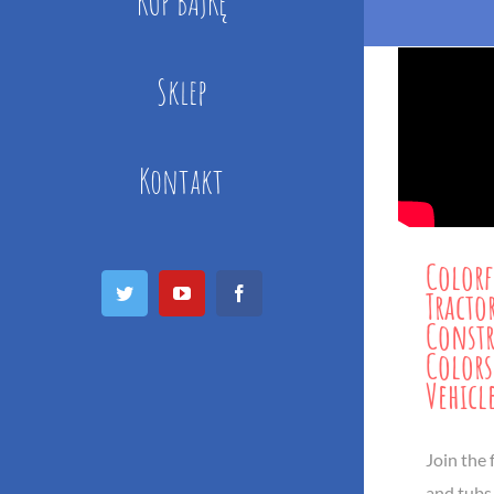
KUP BAJKĘ
Sklep
Kontakt
Colorf
Twitter
YouTube
Facebook
Tracto
Constr
Colors
Vehicl
Join the 
and tubs 