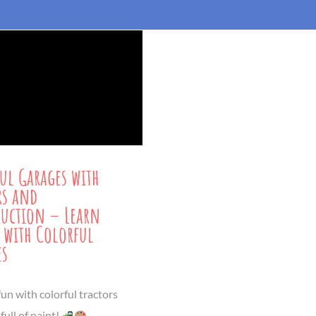
ul Garages with
rs and
uction – Learn
 with Colorful
es
fun with colorful tractors
full of paint!