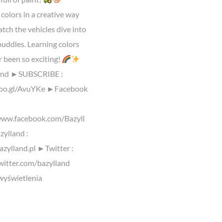
colors in a creative way
tch the vehicles dive into
puddles. Learning colors
r been so exciting!
and ►SUBSCRIBE :
goo.gl/AvuYKe ►Facebook
www.facebook.com/Bazyll
ylland :
azylland.pl ►Twitter :
twitter.com/bazylland
yświetlenia