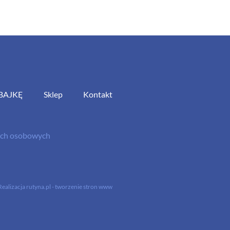
BAJKĘ
Sklep
Kontakt
nych osobowych
Realizacja
rutyna.pl - tworzenie stron www