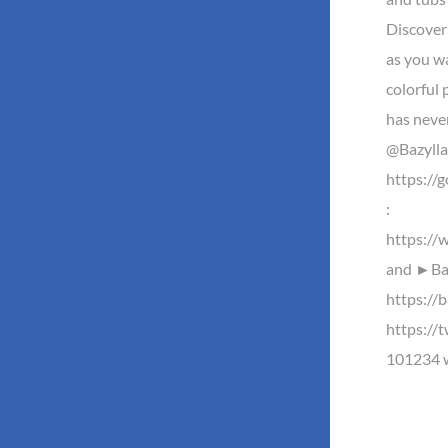
Discover 
as you wa
colorful 
has neve
@Bazyll
https://
:
https://
and ►Baz
https://b
https://
101234 w