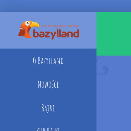
Skip
to
content
O Bazylland
Nowości
Bajki