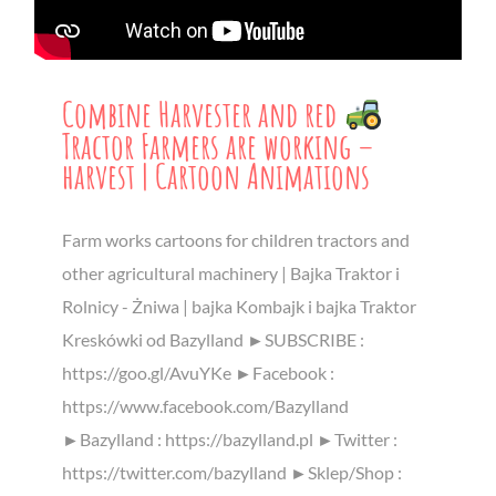
Combine Harvester and red
Tractor Farmers are working –
harvest | Cartoon Animations
Farm works cartoons for children tractors and
other agricultural machinery | Bajka Traktor i
Rolnicy - Żniwa | bajka Kombajk i bajka Traktor
Kreskówki od Bazylland ►SUBSCRIBE :
https://goo.gl/AvuYKe ►Facebook :
https://www.facebook.com/Bazylland
►Bazylland : https://bazylland.pl ►Twitter :
https://twitter.com/bazylland ►Sklep/Shop :