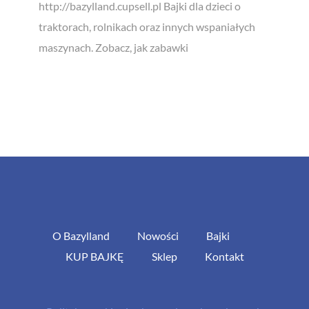
http://bazylland.cupsell.pl Bajki dla dzieci o
traktorach, rolnikach oraz innych wspaniałych
maszynach. Zobacz, jak zabawki
O Bazylland
Nowości
Bajki
KUP BAJKĘ
Sklep
Kontakt