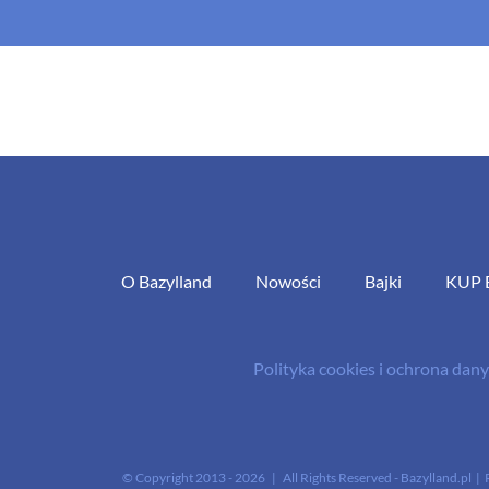
O Bazylland
Nowości
Bajki
KUP 
Polityka cookies i ochrona da
© Copyright 2013 -
2026 | All Rights Reserved - Bazylland.pl | 