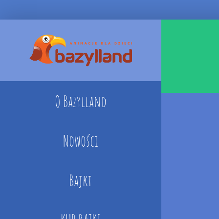
Skip
to
content
O Bazylland
Nowości
Bajki