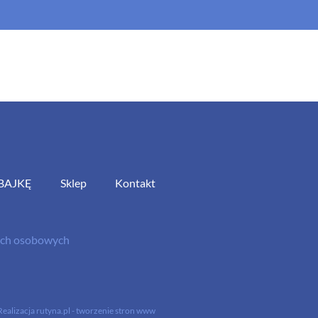
BAJKĘ
Sklep
Kontakt
nych osobowych
Realizacja
rutyna.pl - tworzenie stron www