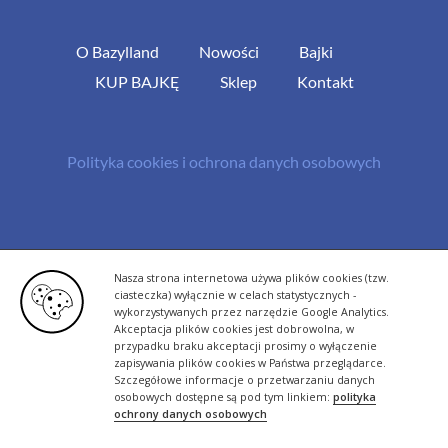
O Bazylland
Nowości
Bajki
KUP BAJKĘ
Sklep
Kontakt
Polityka cookies i ochrona danych osobowych
© Copyright 2013 -
2026 | All Rights Reserved - Bazylland.pl | Realizacja
Nasza strona internetowa używa plików cookies (tzw.
rutyna.pl - tworzenie stron www
ciasteczka) wyłącznie w celach statystycznych -
wykorzystywanych przez narzędzie Google Analytics.
Akceptacja plików cookies jest dobrowolna, w
przypadku braku akceptacji prosimy o wyłączenie
zapisywania plików cookies w Państwa przeglądarce.
Szczegółowe informacje o przetwarzaniu danych
osobowych dostępne są pod tym linkiem:
polityka
ochrony danych osobowych