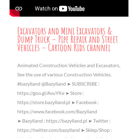
Excavators and Mini Excavators &
Dump Truck – Pipe Repair and Street
Vehicles – Cartoon Kids channel
Animated Construction Vehicles and Excavators,
See the use of various Construction Vehicles.
#bazylland @Bazylland ►SUBSCRIBE :
https://goo.gl/AvuYKe ►Store :
https://store.bazylland.pl ►Facebook :
https://www.facebook.com/Bazylland
►Bazylland : https://bazylland.pl ►Twitter :
https://twitter.com/bazylland ►Sklep/Shop :