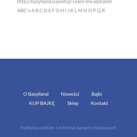
http://bazylland.cupsell.pl Learn the alphabet
ABC's A B C D E F G H I J K L M N O P Q R
O Bazylland
Nowości
Bajki
KUP BAJKĘ
Sklep
Kontakt
Polityka cookies i ochrona danych osobowych