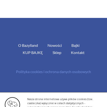
O Bazylland
Nowości
Bajki
KUP BAJKĘ
Sklep
Kontakt
Polityka cookies i ochrona danych osobowych
© Copyright 2013 -
2026 | All Rights Reserved - Bazylland.pl | Realizacja
Nasza strona internetowa używa plików cookies (tzw.
rutyna.pl - tworzenie stron www
ciasteczka) wyłącznie w celach statystycznych -