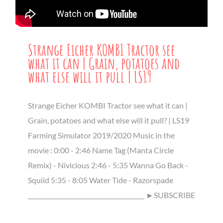
Strange Eicher KOMBI Tractor see
what it can | Grain, potatoes and
what else will it pull | LS19
Strange Eicher KOMBI Tractor see what it can |
Grain, potatoes and what else will it pull? | LS19
Farming Simulator 2019/2020 Music in the
movie : 0:00 - 2:46 Name Tag (Manta Circle
Remix) - Nivicious 2:46 - 5:35 Wanna Go Back -
Squiid 5:35 - 8:05 Water Tide - Razorspade
_______________________________________ ►SUBSCRIBE