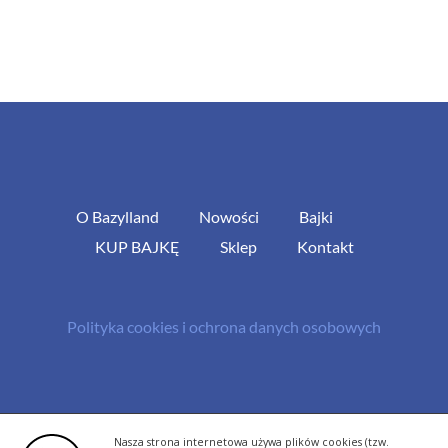
O Bazylland
Nowości
Bajki
KUP BAJKĘ
Sklep
Kontakt
Polityka cookies i ochrona danych osobowych
© Copyright 2013 -
2026 | All Rights Reserved - Bazylland.pl | Realizacja
Nasza strona internetowa używa plików cookies (tzw.