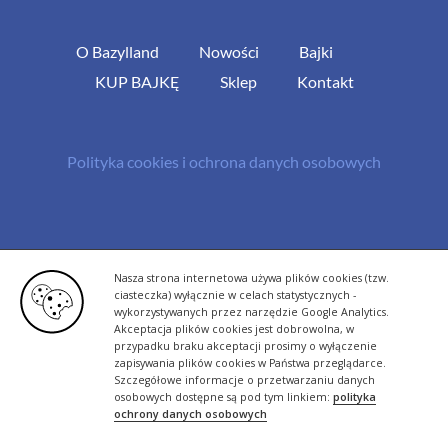
O Bazylland
Nowości
Bajki
KUP BAJKĘ
Sklep
Kontakt
Polityka cookies i ochrona danych osobowych
© Copyright 2013 -
2026 | All Rights Reserved - Bazylland.pl | Realizacja
Nasza strona internetowa używa plików cookies (tzw.
rutyna.pl - tworzenie stron www
ciasteczka) wyłącznie w celach statystycznych -
wykorzystywanych przez narzędzie Google Analytics.
Akceptacja plików cookies jest dobrowolna, w
przypadku braku akceptacji prosimy o wyłączenie
zapisywania plików cookies w Państwa przeglądarce.
Szczegółowe informacje o przetwarzaniu danych
osobowych dostępne są pod tym linkiem:
polityka
ochrony danych osobowych