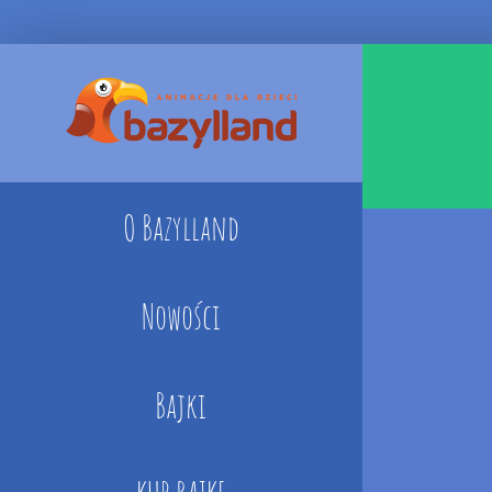
Skip
to
content
O Bazylland
Nowości
Bajki