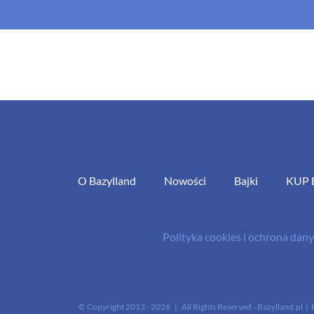
O Bazylland
Nowości
Bajki
KUP 
Polityka cookies i ochrona da
© Copyright 2013 -
2026 | All Rights Reserved - Bazylland.pl | 