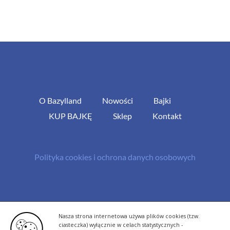
O Bazylland
Nowości
Bajki
KUP BAJKĘ
Sklep
Kontakt
Polityka cookies i ochrona danych osobowych
© Copyright 2013 -
2026 | All Rights Reserved - Bazylland.pl | Realizacja
Nasza strona internetowa używa plików cookies (tzw.
rutyna.pl - tworzenie stron www
ciasteczka) wyłącznie w celach statystycznych -