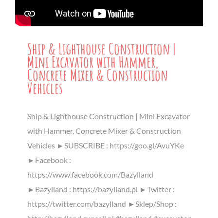
Ship & Lighthouse Construction |
Mini Excavator with Hammer,
Concrete Mixer & Construction
Vehicles
Ship & Lighthouse Construction | Mini Excavator
with Hammer, Concrete Mixer & Construction
Vehicles ►SUBSCRIBE : https://goo.gl/AvuYKe
►Facebook :
https://www.facebook.com/Bazylland
►Bazylland : https://bazylland.pl ►Twitter :
https://twitter.com/bazylland ►Sklep/Shop :