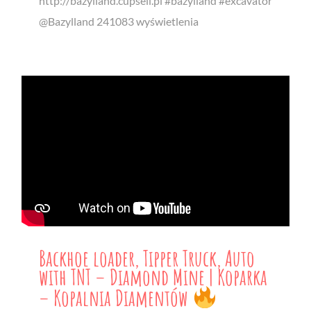
http://bazylland.cupsell.pl #bazylland #excavator
@Bazylland 241083 wyświetlenia
Backhoe loader, Tipper Truck, Auto
with TNT – Diamond Mine | Koparka
– Kopalnia Diamentów