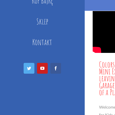
KUP BAJKĘ
Sklep
Kontakt
Colors
Twitter
YouTube
Facebook
Mini E
leavi
Garage
of a P
Welcome 
for Kids