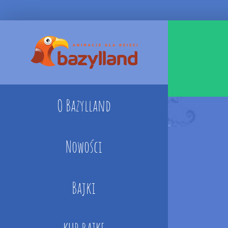
Skip
to
content
O Bazylland
Nowości
Bajki