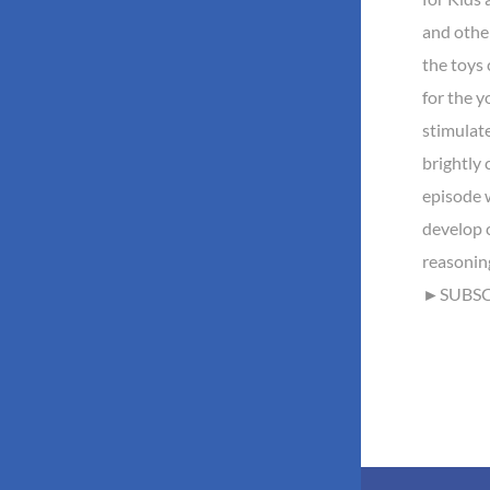
and othe
the toys 
for the y
stimulate
brightly 
episode w
develop c
reasonin
►SUBSCR