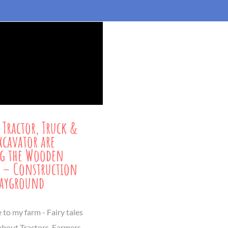
 Tractor, Truck &
xcavator are
ng the Wooden
 – Construction
layground
to my farm - Fairy tales
 about Tractors, Farmers