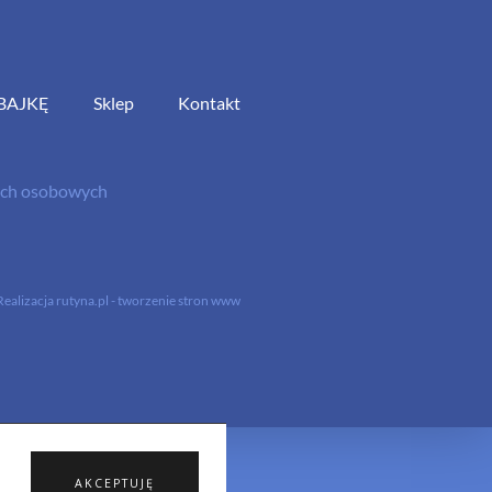
BAJKĘ
Sklep
Kontakt
nych osobowych
Realizacja
rutyna.pl - tworzenie stron www
AKCEPTUJĘ