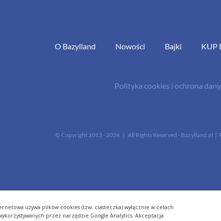
O Bazylland
Nowości
Bajki
KUP 
Polityka cookies i ochrona da
© Copyright 2013 -
2026 | All Rights Reserved - Bazylland.pl | 
ernetowa używa plików cookies (tzw. ciasteczka) wyłącznie w celach
- wykorzystywanych przez narzędzie Google Analytics. Akceptacja