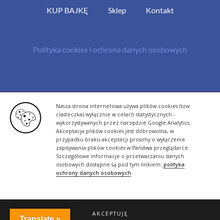
KUP BAJKĘ
Sklep
Kontakt
Polityka cookies i ochrona danych osobowych
© Copyright 2013 -
2026 | All Rights Reserved - Bazylland.pl | Realizacja
Nasza strona internetowa używa plików cookies (tzw.
rutyna.pl - tworzenie stron www
ciasteczka) wyłącznie w celach statystycznych -
wykorzystywanych przez narzędzie Google Analytics.
Akceptacja plików cookies jest dobrowolna, w
przypadku braku akceptacji prosimy o wyłączenie
zapisywania plików cookies w Państwa przeglądarce.
Szczegółowe informacje o przetwarzaniu danych
osobowych dostępne są pod tym linkiem:
polityka
ochrony danych osobowych
AKCEPTUJĘ
Translate »