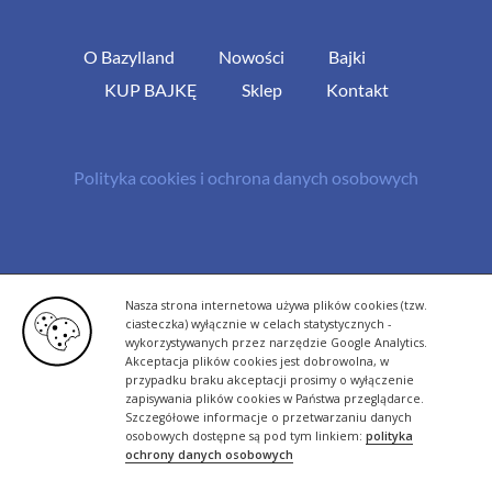
O Bazylland
Nowości
Bajki
KUP BAJKĘ
Sklep
Kontakt
Polityka cookies i ochrona danych osobowych
© Copyright 2013 -
2026 | All Rights Reserved - Bazylland.pl | Realizacja
Nasza strona internetowa używa plików cookies (tzw.
rutyna.pl - tworzenie stron www
ciasteczka) wyłącznie w celach statystycznych -
wykorzystywanych przez narzędzie Google Analytics.
Akceptacja plików cookies jest dobrowolna, w
przypadku braku akceptacji prosimy o wyłączenie
zapisywania plików cookies w Państwa przeglądarce.
Szczegółowe informacje o przetwarzaniu danych
osobowych dostępne są pod tym linkiem:
polityka
ochrony danych osobowych