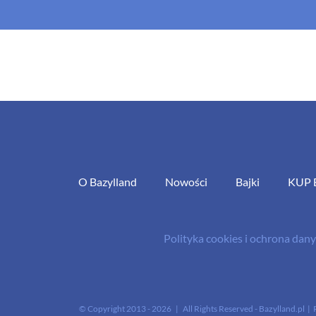
O Bazylland
Nowości
Bajki
KUP 
Polityka cookies i ochrona da
© Copyright 2013 -
2026 | All Rights Reserved - Bazylland.pl | 