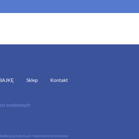
BAJKĘ
Sklep
Kontakt
nych osobowych
Realizacja
rutyna.pl - tworzenie stron www