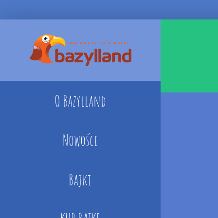
Skip
to
content
O Bazylland
Nowości
Bajki