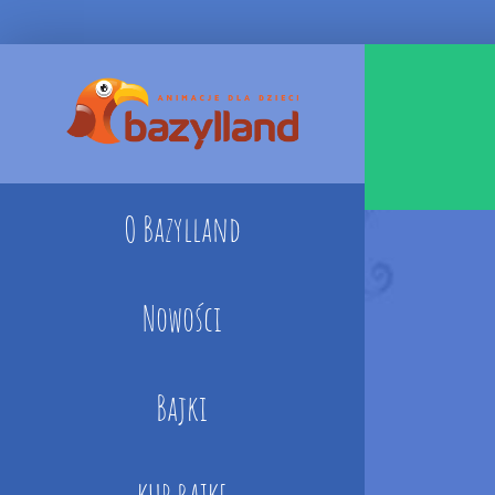
Skip
to
content
O Bazylland
Nowości
Bajki