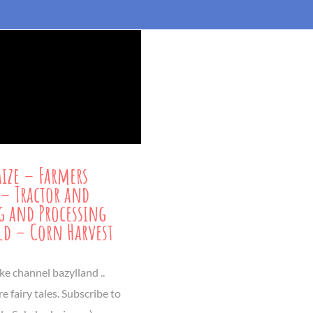
ze – Farmers
– Tractor and
 and Processing
eld – Corn Harvest
ke channel bazylland ..
 fairy tales. Subscribe to