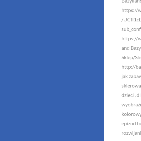
Bazylland
https://
/UCfI1c
sub_conf
https://
and Bazyl
Sklep/S
http://ba
jak zabaw
skierowa
dzieci , 
wyobraź
kolorowy
epizod b
rozwijan