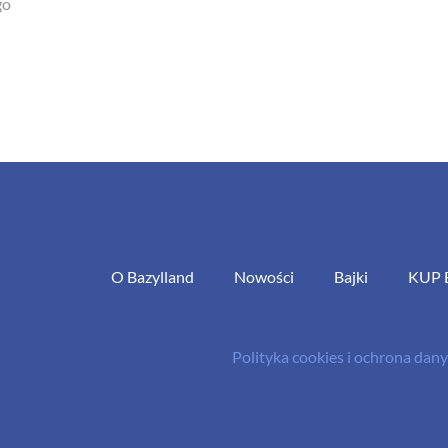
go
O Bazylland
Nowości
Bajki
KUP 
Polityka cookies i ochrona da