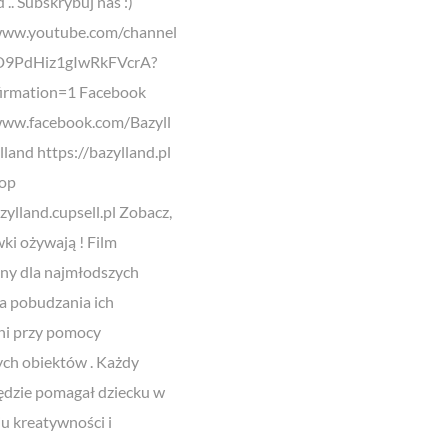
 .. Subskrybuj nas :)
www.youtube.com/channel
D9PdHiz1gIwRkFVcrA?
irmation=1 Facebook
www.facebook.com/Bazyll
land https://bazylland.pl
hop
zylland.cupsell.pl Zobacz,
ki ożywają ! Film
ny dla najmłodszych
dla pobudzania ich
ni przy pomocy
ch obiektów . Każdy
ędzie pomagał dziecku w
iu kreatywności i