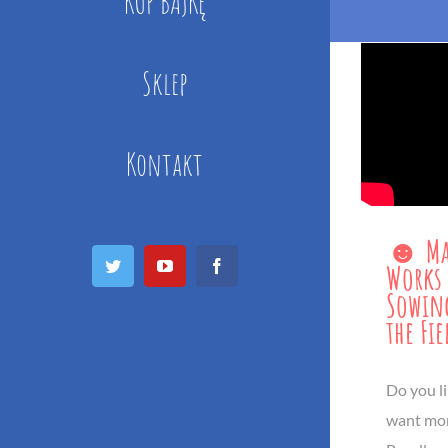
KUP BAJKĘ
Sklep
Kontakt
☻ Mai
Twitter
YouTube
Facebook
Works 
Sowing
the Fi
Do you li
want more