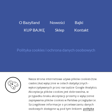
O Bazylland
Nowości
Bajki
KUP BAJKĘ
Sklep
Kontakt
Polityka cookies i ochrona danych osobowych
© Copyright 2013 -
2026 | All Rights Reserved - Bazylland.pl | Realizacja
Nasza strona internetowa używa plików cookies (tzw.
rutyna.pl - tworzenie stron www
ciasteczka) wyłącznie w celach statystycznych -
wykorzystywanych przez narzędzie Google Analytics.
Akceptacja plików cookies jest dobrowolna, w
przypadku braku akceptacji prosimy o wyłączenie
zapisywania plików cookies w Państwa przeglądarce.
Szczegółowe informacje o przetwarzaniu danych
osobowych dostępne są pod tym linkiem:
polityka