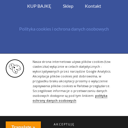
KUP BAJKĘ
Sklep
Kontakt
Polityka cookies i ochrona danych osobowych
© Copyright 2013 -
2026 | All Rights Reserved - Bazylland.pl | Realizacja
Nasza strona internetowa używa plików cookies (tzw.
rutyna.pl - tworzenie stron www
ciasteczka) wyłącznie w celach statystycznych -
wykorzystywanych przez narzędzie Google Analytics.
Akceptacja plików cookies jest dobrowolna, w
przypadku braku akceptacji prosimy o wyłączenie
zapisywania plików cookies w Państwa przeglądarce.
Szczegółowe informacje o przetwarzaniu danych
osobowych dostępne są pod tym linkiem:
polityka
ochrony danych osobowych
AKCEPTUJĘ
Translate »