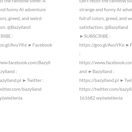
ist the rainbow slime! A
can’t resist the rainbow sl
and funny AI adventure
strange and funny AI adv
olors, greed, and weird
full of colors, greed, and w
tion. @Bazylland
satisfaction. @Bazylland
IBE :
►SUBSCRIBE :
goo.gl/AvuYKe ►Facebook
https://goo.gl/AvuYKe ►
:
www.facebook.com/Bazyll
https://www.facebook.co
ylland :
and ►Bazylland :
azylland.pl ►Twitter :
https://bazylland.pl ►Twit
twitter.com/bazylland
https://twitter.com/bazyl
świetlenia
161682 wyświetlenia