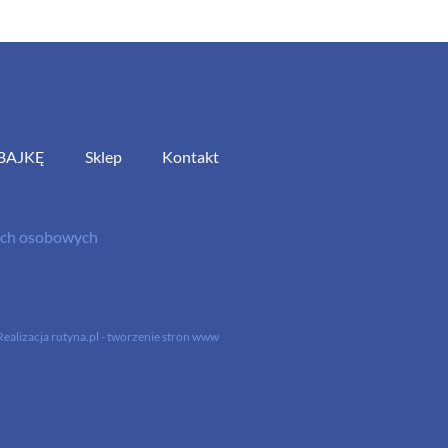
BAJKĘ
Sklep
Kontakt
nych osobowych
Realizacja
rutyna.pl - tworzenie stron www