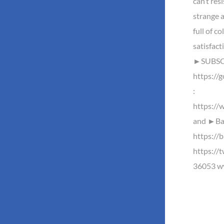
can’t res
strange 
full of c
satisfac
►SUBSCR
https://
:
https://
and ►Baz
https://b
https://
36053 wy