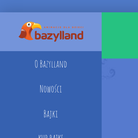
Skip
to
content
O Bazylland
Nowości
Bajki