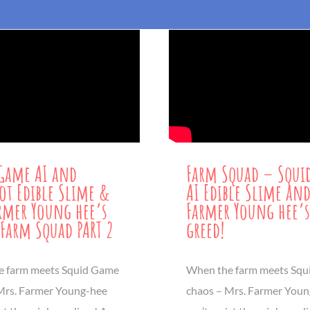
Game AI and
Farm Squad – Squi
ot Edible Slime &
AI Edible Slime an
rmer Young hee’s
Farmer Young hee’s
 Farm Squad PART 2
greed!
e farm meets Squid Game
When the farm meets Sq
Mrs. Farmer Young-hee
chaos – Mrs. Farmer You