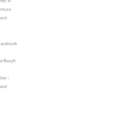
ime! A
enture
eird
Facebook
m/Bazyll
ter :
land