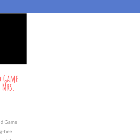
d Game
d Mrs.
uid Game
ng-hee