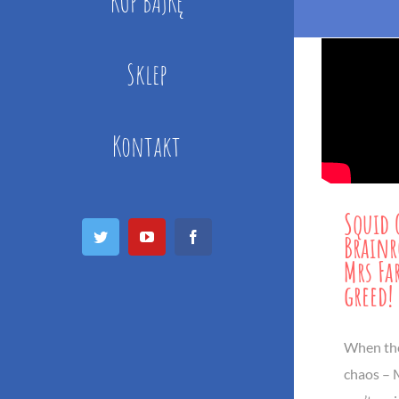
KUP BAJKĘ
Sklep
Kontakt
Squid 
Twitter
YouTube
Facebook
Brainr
Mrs Fa
greed!
When th
chaos – 